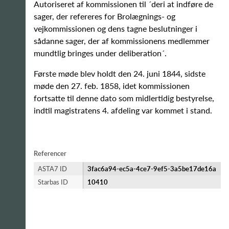
Autoriseret af kommissionen til ´deri at indføre de
sager, der refereres for Brolægnings- og
vejkommissionen og dens tagne beslutninger i
sådanne sager, der af kommissionens medlemmer
mundtlig bringes under deliberation´.
Første møde blev holdt den 24. juni 1844, sidste
møde den 27. feb. 1858, idet kommissionen
fortsatte til denne dato som midlertidig bestyrelse,
indtil magistratens 4. afdeling var kommet i stand.
Referencer
ASTA7 ID
3fac6a94-ec5a-4ce7-9ef5-3a5be17de16a
Starbas ID
10410