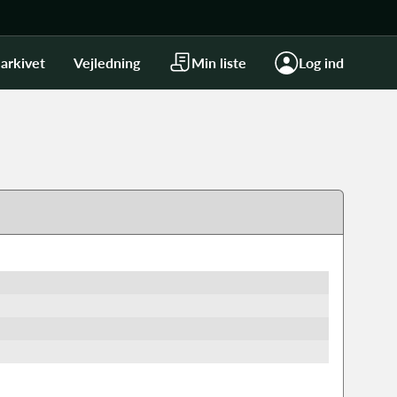
arkivet
Vejledning
Min liste
Log ind