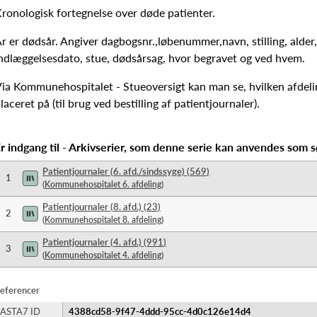
ronologisk fortegnelse over døde patienter.
r er dødsår. Angiver dagbogsnr.,løbenummer,navn, stilling, alder
ndlæggelsesdato, stue, dødsårsag, hvor begravet og ved hvem.
ia Kommunehospitalet - Stueoversigt kan man se, hvilken afdeli
laceret på (til brug ved bestilling af patientjournaler).
r indgang til - Arkivserier, som denne serie kan anvendes som s
Patientjournaler (6. afd./sindssyge)
(
569
)
1
(
Kommunehospitalet 6. afdeling
)
Patientjournaler (8. afd.)
(
23
)
2
(
Kommunehospitalet 8. afdeling
)
Patientjournaler (4. afd.)
(
991
)
3
(
Kommunehospitalet 4. afdeling
)
eferencer
ASTA7 ID
4388cd58-9f47-4ddd-95cc-4d0c126e14d4