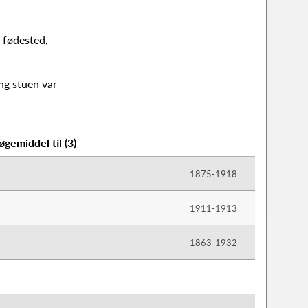
, fødested,
ng stuen var
øgemiddel til
(
3
)
1875-​1918
1911-​1913
1863-​1932