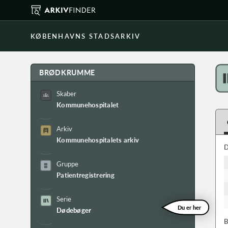
KØBENHAVNS STADSARKIV
BRØDKRUMME
Skaber
Kommunehospitalet
Arkiv
Kommunehospitalets arkiv
D
Gruppe
Patientregistrering
Serie
Du er her
Dødebøger
B