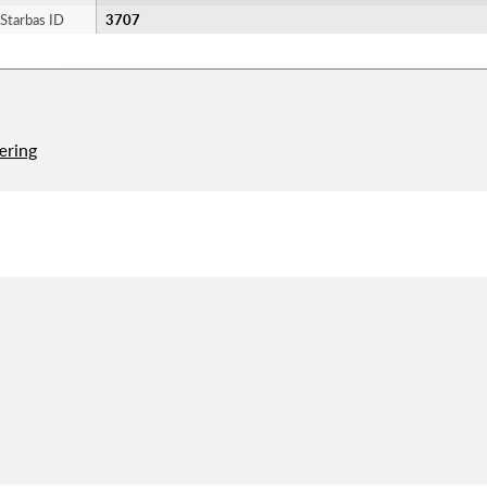
Starbas ID
3707
æring