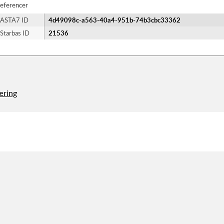
eferencer
ASTA7 ID
4d49098c-a563-40a4-951b-74b3cbc33362
Starbas ID
21536
æring