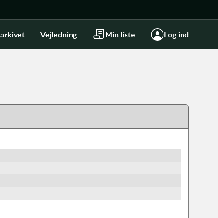
arkivet
Vejledning
Min liste
Log ind