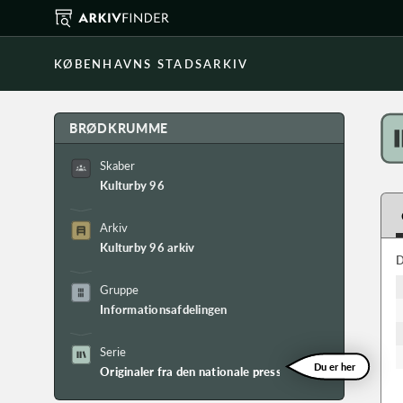
KØBENHAVNS STADSARKIV
BRØDKRUMME
Skaber
Kulturby 96
Arkiv
Kulturby 96 arkiv
D
Gruppe
Informationsafdelingen
Serie
Du er her
Originaler fra den nationale pressereport