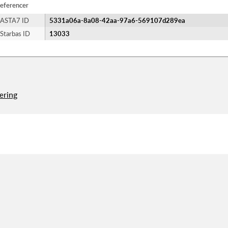
eferencer
ASTA7 ID
5331a06a-8a08-42aa-97a6-569107d289ea
Starbas ID
13033
æring