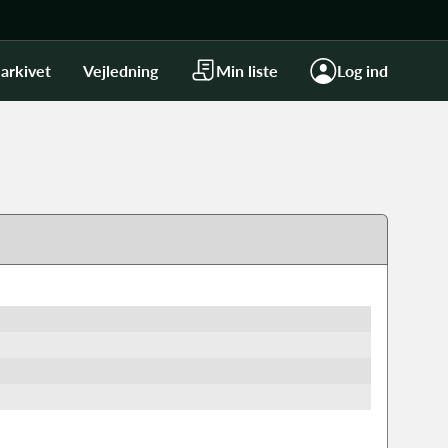
arkivet
Vejledning
Min liste
Log ind