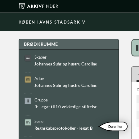
KØBENHAVNS STADSARKIV
BRØDKRUMME
Skaber
Johannes Suhr og hustru Caroline Falcks legater
Arkiv
Johannes Suhr og hustru Caroline Falcks legaters arkiv
D
Gruppe
B: Legat til 10 veldædige stiftelser i København
Serie
Du er her
Regnskabsprotokoller - legat B