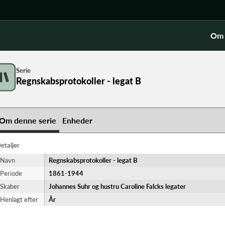
Om 
Serie
Regnskabsprotokoller - legat B
Om denne serie
Enheder
etaljer
Navn
Regnskabsprotokoller - legat B
Periode
1861-​1944
Skaber
Johannes Suhr og hustru Caroline Falcks legater
Henlagt efter
År