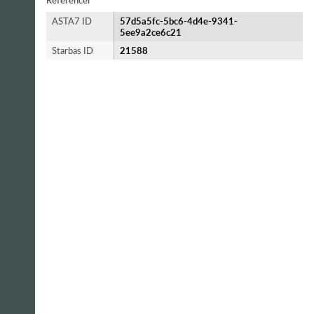
Referencer
ASTA7 ID
57d5a5fc-5bc6-4d4e-9341-
5ee9a2ce6c21
Starbas ID
21588