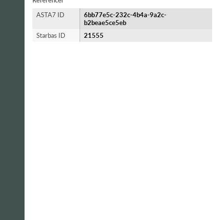
Referencer
ASTA7 ID
6bb77e5c-232c-4b4a-9a2c-
b2beae5ce5eb
Starbas ID
21555