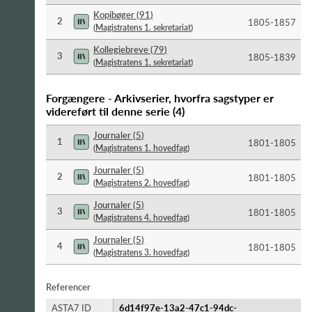
Kopibøger
(
91
)
2
1805-​1857
(
Magistratens 1. sekretariat
)
Kollegiebreve
(
79
)
3
1805-​1839
(
Magistratens 1. sekretariat
)
Forgængere - Arkivserier, hvorfra sagstyper er
videreført til denne serie
(
4
)
Journaler
(
5
)
1
1801-​1805
(
Magistratens 1. hovedfag
)
Journaler
(
5
)
2
1801-​1805
(
Magistratens 2. hovedfag
)
Journaler
(
5
)
3
1801-​1805
(
Magistratens 4. hovedfag
)
Journaler
(
5
)
4
1801-​1805
(
Magistratens 3. hovedfag
)
Referencer
ASTA7 ID
6d14f97e-13a2-47c1-94dc-