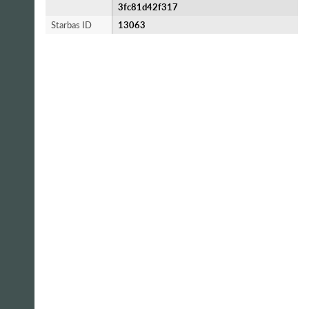
3fc81d42f317
Starbas ID
13063