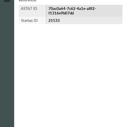
Referencer
ASTA7 ID
70ac0a64-7c62-4a1e-a8f2-
f1316e9b07dd
Starbas ID
21533