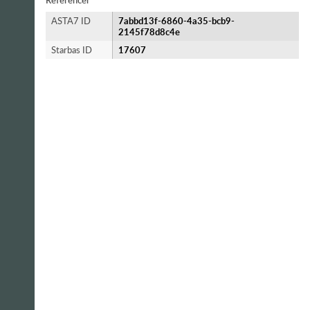
Referencer
ASTA7 ID
7abbd13f-6860-4a35-bcb9-
2145f78d8c4e
Starbas ID
17607