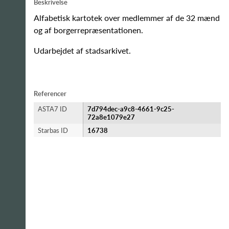
Beskrivelse
Alfabetisk kartotek over medlemmer af de 32 mænd
og af borgerrepræsentationen.
Udarbejdet af stadsarkivet.
Referencer
ASTA7 ID
7d794dec-a9c8-4661-9c25-
72a8e1079e27
Starbas ID
16738