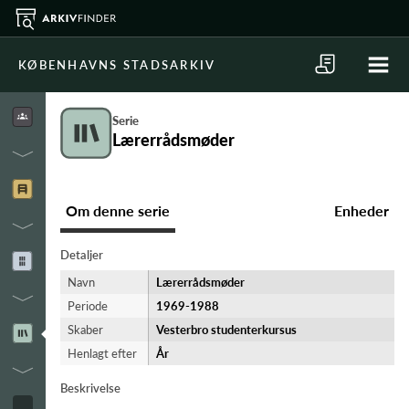
KØBENHAVNS STADSARKIV
Serie
Lærerrådsmøder
Om denne serie
Enheder
Detaljer
Navn
Lærerrådsmøder
Periode
1969-​1988
Skaber
Vesterbro studenterkursus
Henlagt efter
År
Beskrivelse