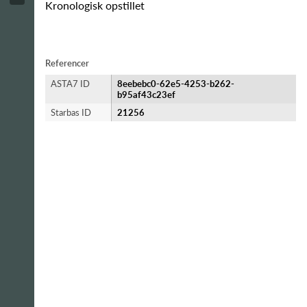
Kronologisk opstillet
Referencer
ASTA7 ID
8eebebc0-62e5-4253-b262-
b95af43c23ef
Starbas ID
21256