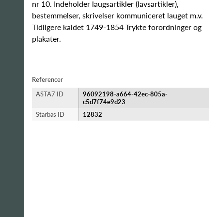
nr 10. Indeholder laugsartikler (lavsartikler),
bestemmelser, skrivelser kommuniceret lauget m.v.
Tidligere kaldet 1749-1854 Trykte forordninger og
plakater.
Referencer
ASTA7 ID
96092198-a664-42ec-805a-
c5d7f74e9d23
Starbas ID
12832