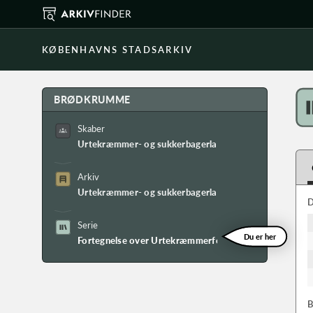
KØBENHAVNS STADSARKIV
BRØDKRUMME
Skaber
Urtekræmmer- og sukkerbagerlavet
Arkiv
Urtekræmmer- og sukkerbagerlavets arkiv
D
Serie
Du er her
Fortegnelse over Urtekræmmerforeningens medlemme
B