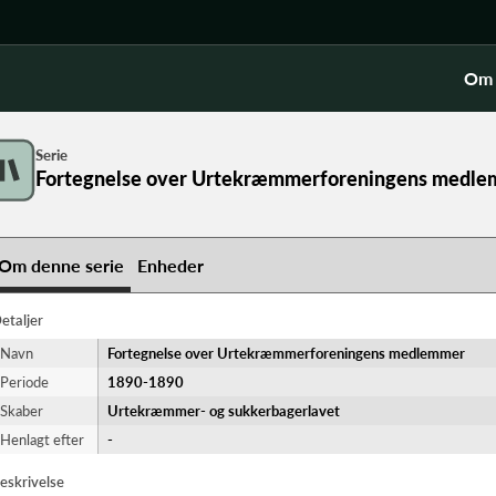
Om 
Serie
Fortegnelse over Urtekræmmerforeningens medl
Om denne serie
Enheder
etaljer
Navn
Fortegnelse over Urtekræmmerforeningens medlemmer
r
Periode
1890-​1890
Skaber
Urtekræmmer- og sukkerbagerlavet
Henlagt efter
-
eskrivelse