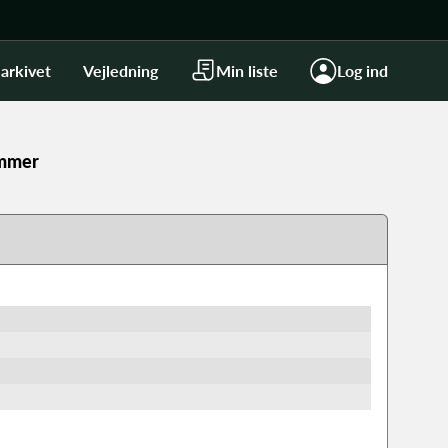
arkivet
Vejledning
Min liste
Log ind
emmer