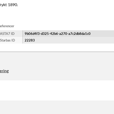
rykt 1890.
eferencer
ASTA7 ID
9b06d4f3-d325-42b6-a270-a7c2db8da1c0
Starbas ID
22283
æring