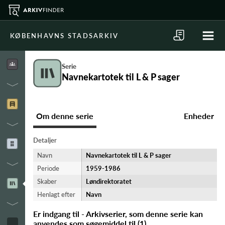
KØBENHAVNS STADSARKIV
Serie
Navnekartotek til L & P sager
Om denne serie
Enheder
Detaljer
Navn
Navnekartotek til L & P sager
Periode
1959-​1986
Skaber
Løndirektoratet
Henlagt efter
Navn
Er indgang til - Arkivserier, som denne serie kan
anvendes som søgemiddel til
(
1
)