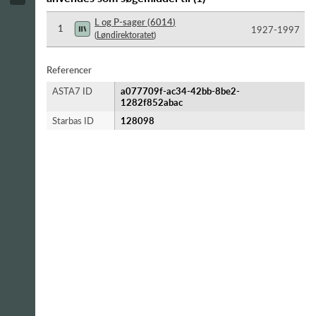
L og P-sager
(
6014
)
1
1927-​1997
(
Løndirektoratet
)
Referencer
ASTA7 ID
a077709f-ac34-42bb-8be2-
1282f852abac
Starbas ID
128098