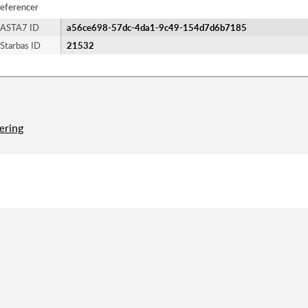
eferencer
ASTA7 ID
a56ce698-57dc-4da1-9c49-154d7d6b7185
Starbas ID
21532
æring