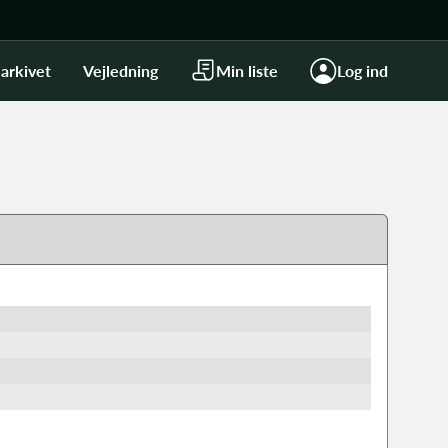
arkivet
Vejledning
Min liste
Log ind