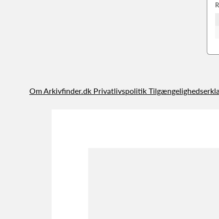
R
Om Arkivfinder.dk
Privatlivspolitik
Tilgængelighedserkl