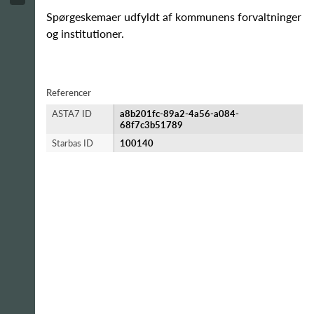
Spørgeskemaer udfyldt af kommunens forvaltninger
og institutioner.
Referencer
ASTA7 ID
a8b201fc-89a2-4a56-a084-
68f7c3b51789
Starbas ID
100140