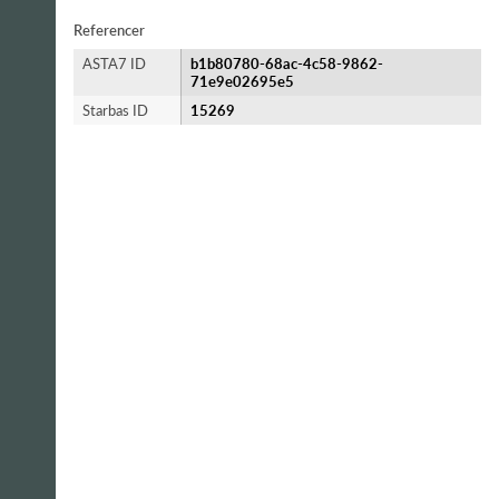
Referencer
ASTA7 ID
b1b80780-68ac-4c58-9862-
71e9e02695e5
Starbas ID
15269