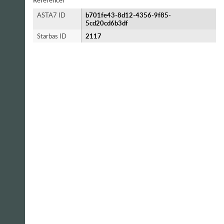
Referencer
ASTA7 ID
b701fe43-8d12-4356-9f85-
5cd20cd6b3df
Starbas ID
2117