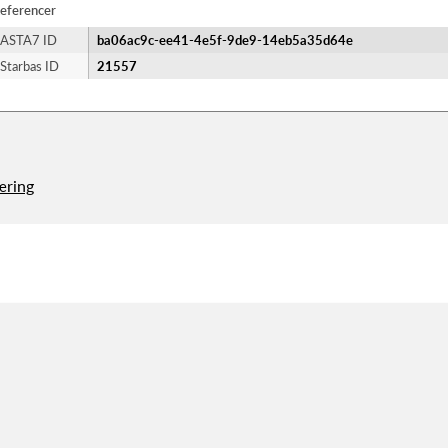
eferencer
ASTA7 ID
ba06ac9c-ee41-4e5f-9de9-14eb5a35d64e
Starbas ID
21557
æring