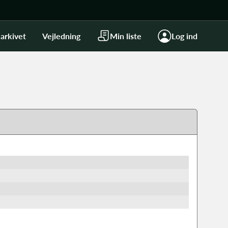
arkivet
Vejledning
Min liste
Log ind