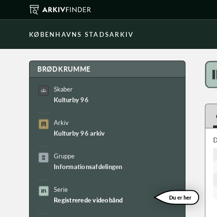
KØBENHAVNS STADSARKIV
BRØDKRUMME
Skaber
Kulturby 96
Arkiv
Kulturby 96 arkiv
D
Gruppe
Informationsafdelingen
Serie
Du er her
Registrerede videobånd