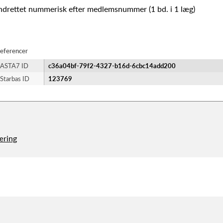
ndrettet nummerisk efter medlemsnummer (1 bd. i 1 læg)
eferencer
ASTA7 ID
c36a04bf-79f2-4327-b16d-6cbc14add200
Starbas ID
123769
æring