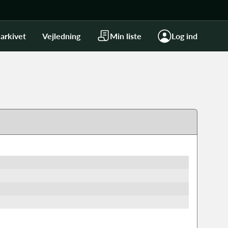
arkivet
Vejledning
Min liste
Log ind