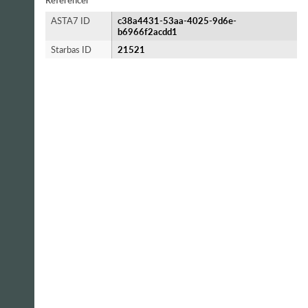
Referencer
ASTA7 ID
c38a4431-53aa-4025-9d6e-
b6966f2acdd1
Starbas ID
21521