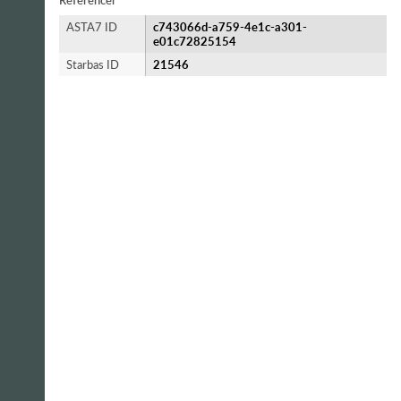
Referencer
ASTA7 ID
c743066d-a759-4e1c-a301-
e01c72825154
Starbas ID
21546