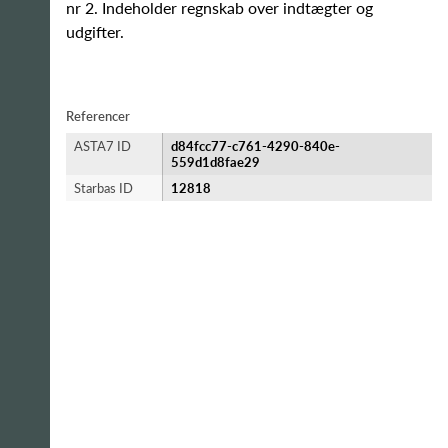
nr 2. Indeholder regnskab over indtægter og
udgifter.
Referencer
ASTA7 ID
d84fcc77-c761-4290-840e-
559d1d8fae29
Starbas ID
12818