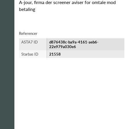
A-jour, firma der screener aviser for omtale mod
betaling
Referencer
ASTA7 ID
d876438c-ba9a-4161-aeb6-
22e979a030e6
Starbas ID
21558