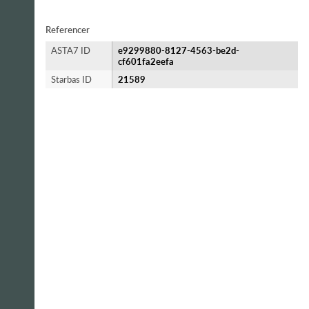
Referencer
ASTA7 ID
e9299880-8127-4563-be2d-
cf601fa2eefa
Starbas ID
21589