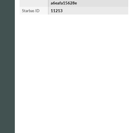
a6eafa15628e
Starbas ID
11213