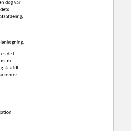
ten dog var
jdets
tsafdeling,
planlægning.
es de i
 m. m.
. 4. afdl.
ørkontor.
sation