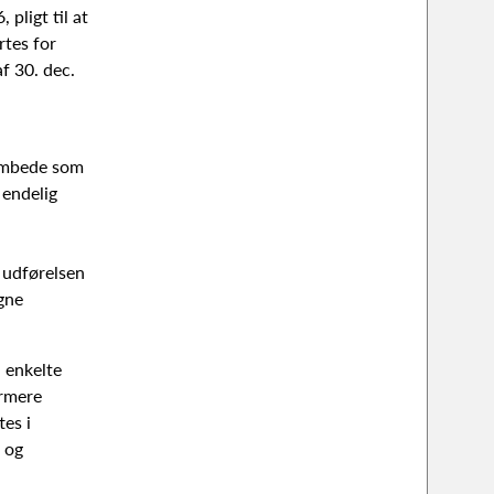
pligt til at
rtes for
f 30. dec.
 embede som
endelig
 udførelsen
gne
 enkelte
ærmere
es i
 og