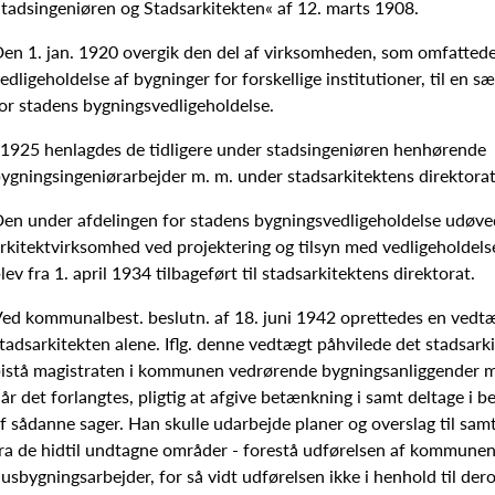
tadsingeniøren og Stadsarkitekten« af 12. marts 1908.
en 1. jan. 1920 overgik den del af virksomheden, som omfatted
edligeholdelse af bygninger for forskellige institutioner, til en sæ
or stadens bygningsvedligeholdelse.
 1925 henlagdes de tidligere under stadsingeniøren henhørende
ygningsingeniørarbejder m. m. under stadsarkitektens direktorat
en under afdelingen for stadens bygningsvedligeholdelse udøv
rkitektvirksomhed ved projektering og tilsyn med vedligeholdels
lev fra 1. april 1934 tilbageført til stadsarkitektens direktorat.
ed kommunalbest. beslutn. af 18. juni 1942 oprettedes en vedtæ
tadsarkitekten alene. Iflg. denne vedtægt påhvilede det stadsark
istå magistraten i kommunen vedrørende bygningsanliggender m.
år det forlangtes, pligtig at afgive betænkning i samt deltage i 
f sådanne sager. Han skulle udarbejde planer og overslag til samt
ra de hidtil undtagne områder - forestå udførelsen af kommune
usbygningsarbejder, for så vidt udførelsen ikke i henhold til de