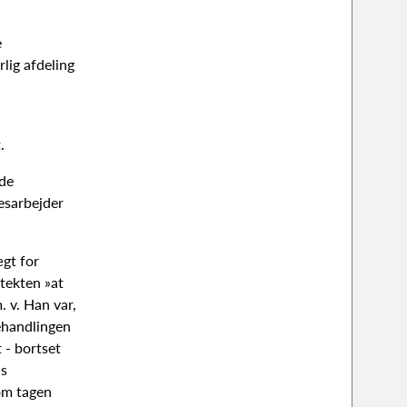
e
rlig afdeling
.
ede
esarbejder
gt for
itekten »at
 v. Han var,
behandlingen
 - bortset
ns
rom tagen