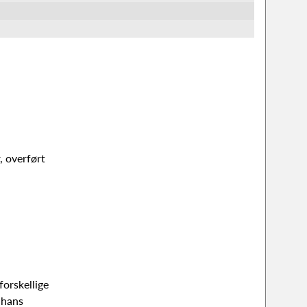
, overført
orskellige
 hans