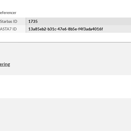
eferencer
Starbas ID
1735
ASTA7 ID
13a85eb2-b31c-47e6-8b5e-f4f3ada4016f
æring