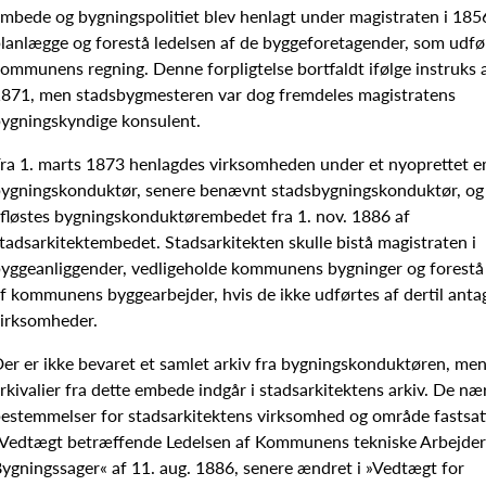
mbede og bygningspolitiet blev henlagt under magistraten i 1856, 
lanlægge og forestå ledelsen af de byggeforetagender, som udfø
ommunens regning. Denne forpligtelse bortfaldt ifølge instruks a
871, men stadsbygmesteren var dog fremdeles magistratens
ygningskyndige konsulent.
ra 1. marts 1873 henlagdes virksomheden under et nyoprettet
ygningskonduktør, senere benævnt stadsbygningskonduktør, og 
fløstes bygningskonduktørembedet fra 1. nov. 1886 af
tadsarkitektembedet. Stadsarkitekten skulle bistå magistraten i
yggeanliggender, vedligeholde kommunens bygninger og forestå
f kommunens byggearbejder, hvis de ikke udførtes af dertil anta
irksomheder.
er er ikke bevaret et samlet arkiv fra bygningskonduktøren, men
rkivalier fra dette embede indgår i stadsarkitektens arkiv. De n
estemmelser for stadsarkitektens virksomhed og område fastsatt
Vedtægt betræffende Ledelsen af Kommunens tekniske Arbejder
ygningssager« af 11. aug. 1886, senere ændret i »Vedtægt for