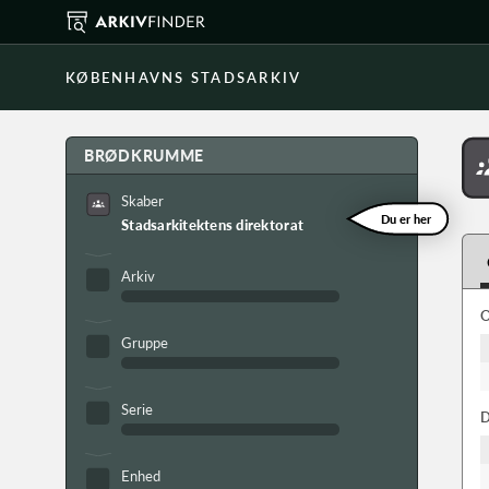
KØBENHAVNS STADSARKIV
BRØDKRUMME
Skaber
Du er her
Stadsarkitektens direktorat
Arkiv
O
Gruppe
Serie
D
Enhed