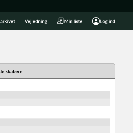
arkivet
Vejledning
Min liste
Log ind
de skabere