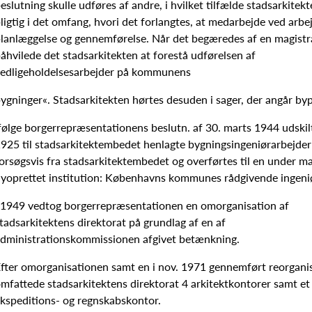
eslutning skulle udføres af andre, i hvilket tilfælde stadsarkitek
ligtig i det omfang, hvori det forlangtes, at medarbejde ved arbe
lanlæggelse og gennemførelse. Når det begæredes af en magistra
åhvilede det stadsarkitekten at forestå udførelsen af
edligeholdelsesarbejder på kommunens
ygninger«. Stadsarkitekten hørtes desuden i sager, der angår by
følge borgerrepræsentationens beslutn. af 30. marts 1944 udskilt
925 til stadsarkitektembedet henlagte bygningsingeniørarbejder
orsøgsvis fra stadsarkitektembedet og overførtes til en under mag
yoprettet institution: Københavns kommunes rådgivende ingeni
 1949 vedtog borgerrepræsentationen en omorganisation af
tadsarkitektens direktorat på grundlag af en af
dministrationskommissionen afgivet betænkning.
fter omorganisationen samt en i nov. 1971 gennemført reorgani
mfattede stadsarkitektens direktorat 4 arkitektkontorer samt et
kspeditions- og regnskabskontor.