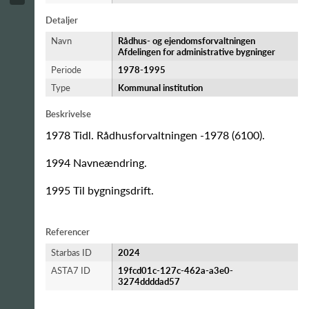
Detaljer
Navn
Rådhus- og ejendomsforvaltningen
Afdelingen for administrative bygninger
Periode
1978-​1995
Type
Kommunal institution
Beskrivelse
1978 Tidl. Rådhusforvaltningen -1978 (6100).
1994 Navneændring.
1995 Til bygningsdrift.
Referencer
Starbas ID
2024
ASTA7 ID
19fcd01c-127c-462a-a3e0-
3274ddddad57