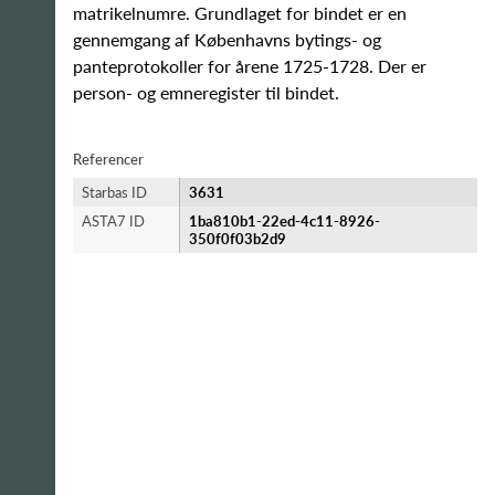
matrikelnumre. Grundlaget for bindet er en
gennemgang af Københavns bytings- og
panteprotokoller for årene 1725-1728. Der er
person- og emneregister til bindet.
Referencer
Starbas ID
3631
ASTA7 ID
1ba810b1-22ed-4c11-8926-
350f0f03b2d9