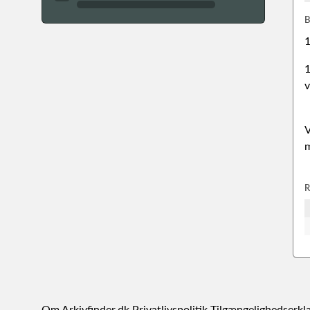
B
1
1
v
V
m
R
Om Arkivfinder.dk
Privatlivspolitik
Tilgængelighedserkl