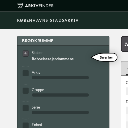
KØBENHAVNS STADSARKIV
BRØDKRUMME
Skaber
Du er her
Beboelsesejendommene
Arkiv
O
Gruppe
D
Serie
Enhed