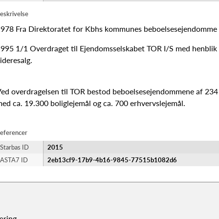
eskrivelse
978 Fra Direktoratet for Kbhs kommunes beboelsesejendomme 
995 1/1 Overdraget til Ejendomsselskabet TOR I/S med henblik
ideresalg.
ed overdragelsen til TOR bestod beboelsesejendommene af 23
ed ca. 19.300 boliglejemål og ca. 700 erhvervslejemål.
eferencer
Starbas ID
2015
ASTA7 ID
2eb13cf9-17b9-4b16-9845-77515b1082d6
æring