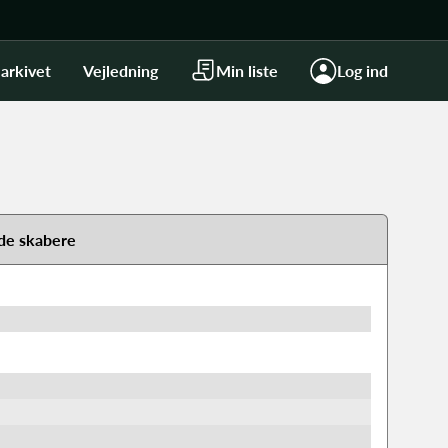
arkivet
Vejledning
Min liste
Log ind
de skabere