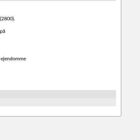
(2800).
 på
4 ejendomme