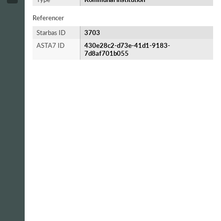
Referencer
Starbas ID
3703
ASTA7 ID
430e28c2-d73e-41d1-9183-
7d8af701b055