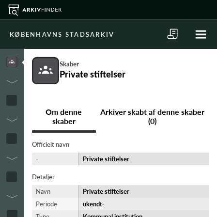
KØBENHAVNS STADSARKIV
Skaber
Private stiftelser
Om denne
Arkiver skabt af denne skaber
skaber
(0)
Officielt navn
-
Private stiftelser
Detaljer
Navn
Private stiftelser
Periode
ukendt-​
Type
Kommunal institution