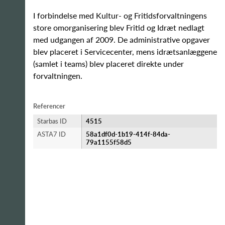
I forbindelse med Kultur- og Fritidsforvaltningens
store omorganisering blev Fritid og Idræt nedlagt
med udgangen af 2009. De administrative opgaver
blev placeret i Servicecenter, mens idrætsanlæggene
(samlet i teams) blev placeret direkte under
forvaltningen.
Referencer
Starbas ID
4515
ASTA7 ID
58a1df0d-1b19-414f-84da-
79a1155f58d5