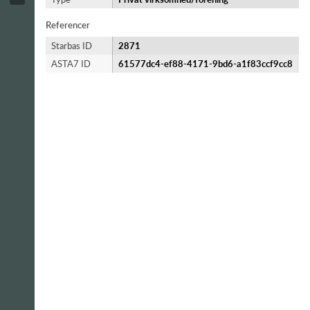
Referencer
Starbas ID
2871
ASTA7 ID
61577dc4-ef88-4171-9bd6-a1f83ccf9cc8