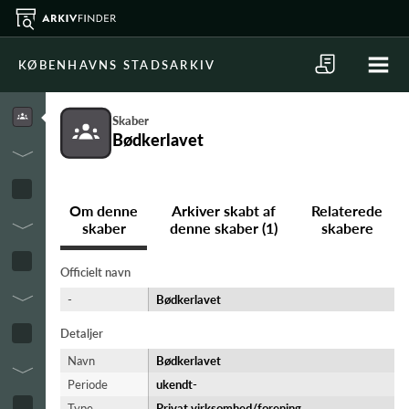
KØBENHAVNS STADSARKIV
Skaber
Bødkerlavet
Om denne
Arkiver skabt af
Relaterede
skaber
denne skaber (1)
skabere
Officielt navn
-
Bødkerlavet
Detaljer
Navn
Bødkerlavet
Periode
ukendt-​
Type
Privat virksomhed/forening