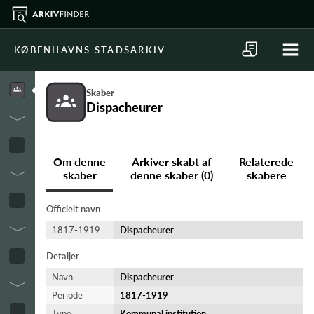
KØBENHAVNS STADSARKIV
Skaber
Dispacheurer
Om denne
Arkiver skabt af
Relaterede
skaber
denne skaber (0)
skabere
Officielt navn
1817-1919
Dispacheurer
Detaljer
Navn
Dispacheurer
Periode
1817-​1919
Type
Kommunal institution