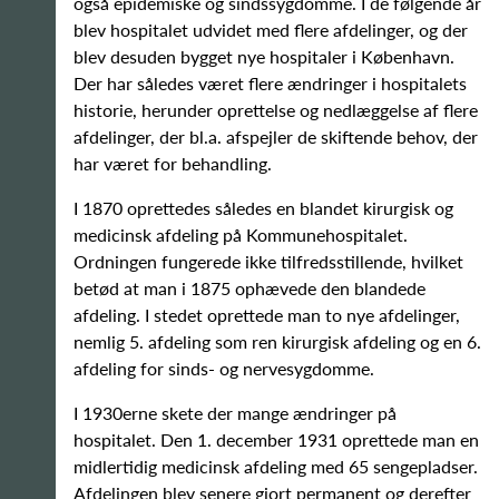
også epidemiske og sindssygdomme. I de følgende år
blev hospitalet udvidet med flere afdelinger, og der
blev desuden bygget nye hospitaler i København.
Der har således været flere ændringer i hospitalets
historie, herunder oprettelse og nedlæggelse af flere
afdelinger, der bl.a. afspejler de skiftende behov, der
har været for behandling.
I 1870 oprettedes således en blandet kirurgisk og
medicinsk afdeling på Kommunehospitalet.
Ordningen fungerede ikke tilfredsstillende, hvilket
betød at man i 1875 ophævede den blandede
afdeling. I stedet oprettede man to nye afdelinger,
nemlig 5. afdeling som ren kirurgisk afdeling og en 6.
afdeling for sinds- og nervesygdomme.
I 1930erne skete der mange ændringer på
hospitalet. Den 1. december 1931 oprettede man en
midlertidig medicinsk afdeling med 65 sengepladser.
Afdelingen blev senere gjort permanent og derefter