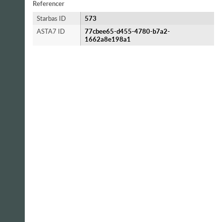
Referencer
Starbas ID
573
ASTA7 ID
77cbee65-d455-4780-b7a2-
1662a8e198a1