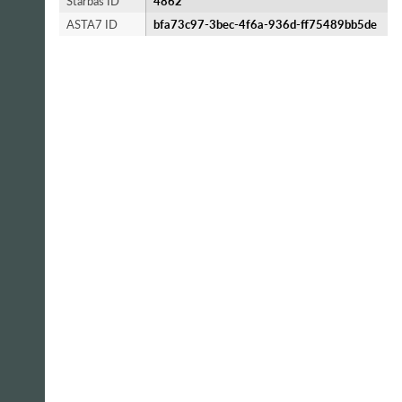
Starbas ID
4862
ASTA7 ID
bfa73c97-3bec-4f6a-936d-ff75489bb5de