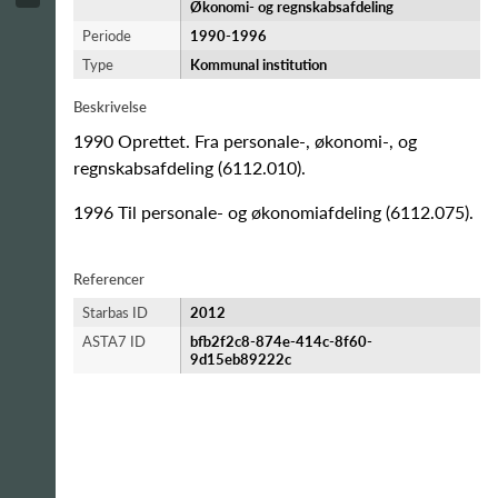
Økonomi- og regnskabsafdeling
Periode
1990-​1996
Type
Kommunal institution
Beskrivelse
1990 Oprettet. Fra personale-, økonomi-, og
regnskabsafdeling (6112.010).
1996 Til personale- og økonomiafdeling (6112.075).
Referencer
Starbas ID
2012
ASTA7 ID
bfb2f2c8-874e-414c-8f60-
9d15eb89222c