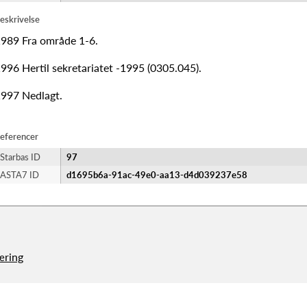
eskrivelse
989 Fra område 1-6.
996 Hertil sekretariatet -1995 (0305.045).
997 Nedlagt.
eferencer
Starbas ID
97
ASTA7 ID
d1695b6a-91ac-49e0-aa13-d4d039237e58
æring