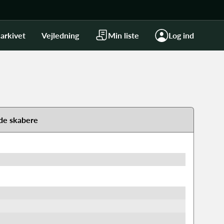
arkivet
Vejledning
Min liste
Log ind
de skabere