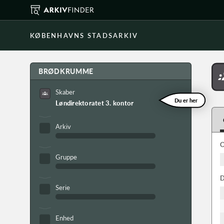
KØBENHAVNS STADSARKIV
BRØDKRUMME
Skaber
Du er her
Løndirektoratet 3. kontor
Arkiv
O
Gruppe
D
Serie
Enhed