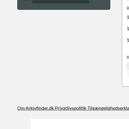
B
1
1
1
R
Om Arkivfinder.dk
Privatlivspolitik
Tilgængelighedserkl