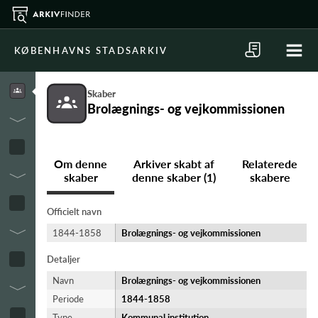
KØBENHAVNS STADSARKIV
Skaber
Brolægnings- og vejkommissionen
Om denne
Arkiver skabt af
Relaterede
skaber
denne skaber (1)
skabere
Officielt navn
1844-1858
Brolægnings- og vejkommissionen
Detaljer
Navn
Brolægnings- og vejkommissionen
Periode
1844-​1858
Type
Kommunal institution