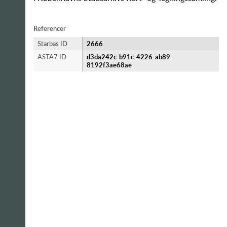
Referencer
Starbas ID
2666
ASTA7 ID
d3da242c-b91c-4226-ab89-
8192f3ae68ae