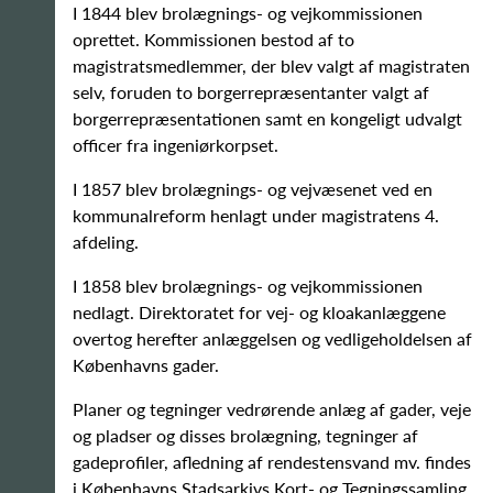
I 1844 blev brolægnings- og vejkommissionen
oprettet. Kommissionen bestod af to
magistratsmedlemmer, der blev valgt af magistraten
selv, foruden to borgerrepræsentanter valgt af
borgerrepræsentationen samt en kongeligt udvalgt
officer fra ingeniørkorpset.
I 1857 blev brolægnings- og vejvæsenet ved en
kommunalreform henlagt under magistratens 4.
afdeling.
I 1858 blev brolægnings- og vejkommissionen
nedlagt. Direktoratet for vej- og kloakanlæggene
overtog herefter anlæggelsen og vedligeholdelsen af
Københavns gader.
Planer og tegninger vedrørende anlæg af gader, veje
og pladser og disses brolægning, tegninger af
gadeprofiler, afledning af rendestensvand mv. findes
i Københavns Stadsarkivs Kort- og Tegningssamling.