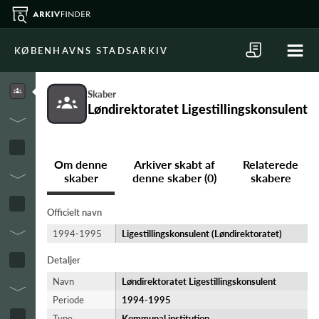
KØBENHAVNS STADSARKIV
Skaber
Løndirektoratet Ligestillingskonsulent
Om denne
Arkiver skabt af
Relaterede
skaber
denne skaber (0)
skabere
Officielt navn
1994-1995
Ligestillingskonsulent (Løndirektoratet)
Detaljer
Navn
Løndirektoratet Ligestillingskonsulent
Periode
1994-​1995
Type
Kommunal institution