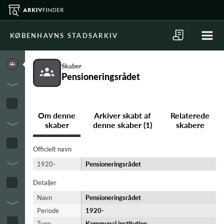
KØBENHAVNS STADSARKIV
Skaber
Pensioneringsrådet
Om denne
Arkiver skabt af
Relaterede
skaber
denne skaber (1)
skabere
Officielt navn
1920-
Pensioneringsrådet
Detaljer
Navn
Pensioneringsrådet
Periode
1920-​
Type
Kommunal institution