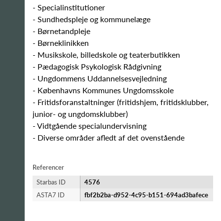
- Specialinstitutioner
- Sundhedspleje og kommunelæge
- Børnetandpleje
- Børneklinikken
- Musikskole, billedskole og teaterbutikken
- Pædagogisk Psykologisk Rådgivning
- Ungdommens Uddannelsesvejledning
- Københavns Kommunes Ungdomsskole
- Fritidsforanstaltninger (fritidshjem, fritidsklubber,
junior- og ungdomsklubber)
- Vidtgående specialundervisning
- Diverse områder afledt af det ovenstående
Referencer
Starbas ID
4576
ASTA7 ID
fbf2b2ba-d952-4c95-b151-694ad3bafece