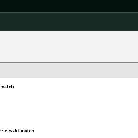
 match
er eksakt match