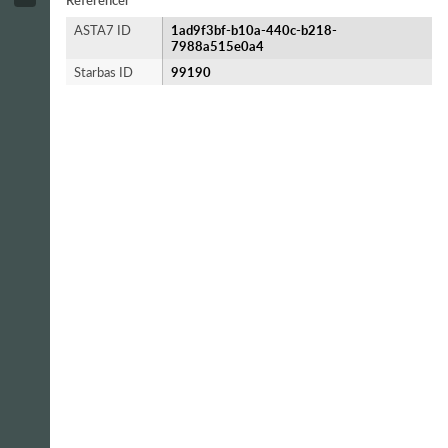
Referencer
ASTA7 ID
1ad9f3bf-b10a-440c-b218-
7988a515e0a4
Starbas ID
99190