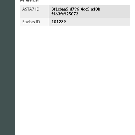
Referencer
ASTA7 ID
3f1cbaa5-d796-4dc5-a10b-
f163fe925072
Starbas ID
101239