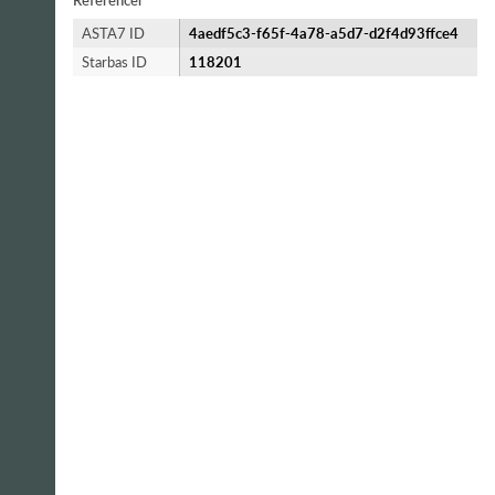
Referencer
ASTA7 ID
4aedf5c3-f65f-4a78-a5d7-d2f4d93ffce4
Starbas ID
118201