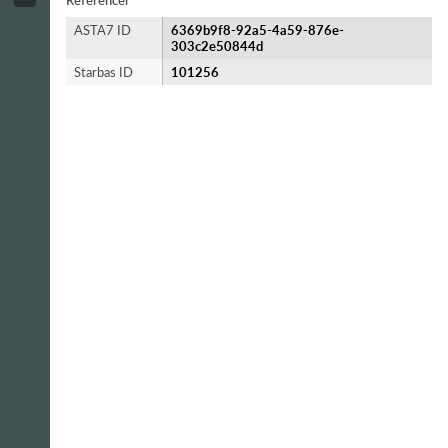
Referencer
ASTA7 ID
6369b9f8-92a5-4a59-876e-
303c2e50844d
Starbas ID
101256