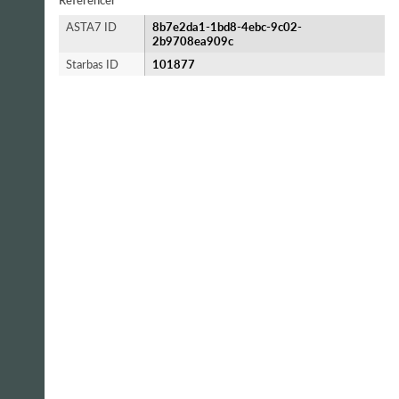
Referencer
ASTA7 ID
8b7e2da1-1bd8-4ebc-9c02-
2b9708ea909c
Starbas ID
101877