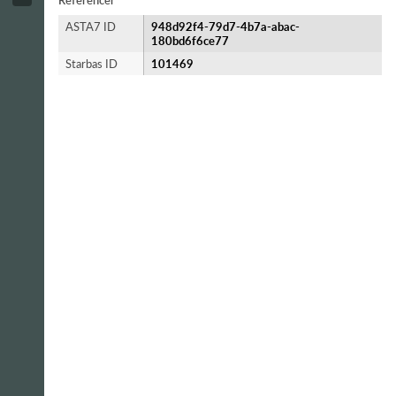
Referencer
ASTA7 ID
948d92f4-79d7-4b7a-abac-
180bd6f6ce77
Starbas ID
101469