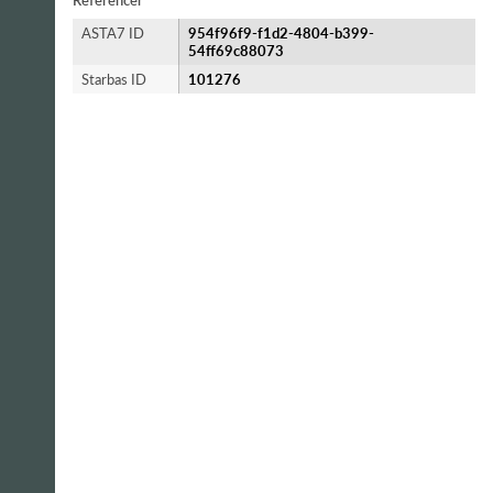
Referencer
ASTA7 ID
954f96f9-f1d2-4804-b399-
54ff69c88073
Starbas ID
101276